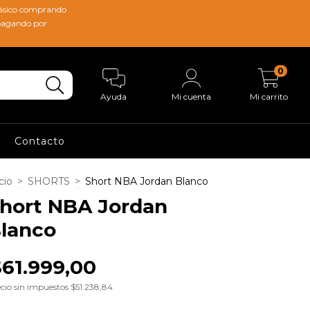
lásico comprando
 pagando por
0
Ayuda
Mi cuenta
Mi carrito
Contacto
cio
>
SHORTS
>
Short NBA Jordan Blanco
hort NBA Jordan
lanco
$61.999,00
cio sin impuestos
$51.238,84