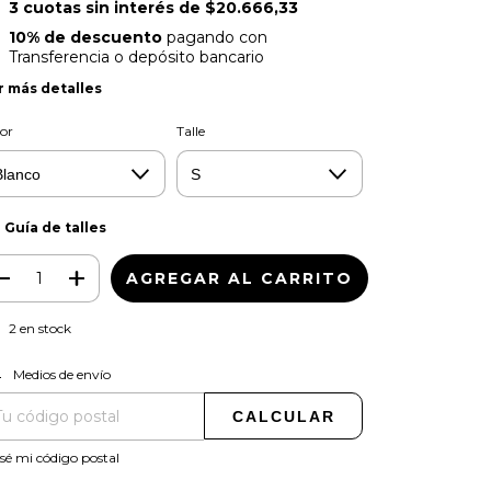
3
cuotas sin interés de
$20.666,33
10% de descuento
pagando con
Transferencia o depósito bancario
r más detalles
or
Talle
Guía de talles
2
en stock
CAMBIAR CP
regas para el CP:
Medios de envío
CALCULAR
sé mi código postal