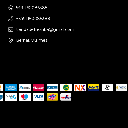
5491160086388
+5491160086388
tiendadetresnba@gmail.com
Bernal, Quilmes