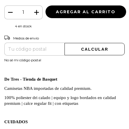
4
en stock
CAMBIAR CP
Entregas para el CP:
Medios de envío
CALCULAR
No sé mi código postal
De Tres - Tienda de Basquet
Camisetas NBA importadas de calidad premium.
100% poliester dri calado | equipo y logo bordados en calidad
premium | calce regular fit | con etiquetas
CUIDADOS