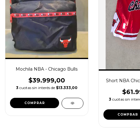
Mochila NBA - Chicago Bulls
$39.999,00
Short NBA Chica
3
cuotas sin interés de
$13.333,00
$61.9
3
cuotas sin inte
COMPRAR
COMPRAR